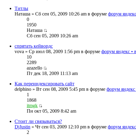
Титлы
Наташа » Сб сен 05, 2009 10:26 am в форуме
форум яндекс
0
1950
Наташа
Сб сен 05, 2009 10:26 am
спрятать кейвордс
vova » Ср июл 08, 2009 1:56 pm в форуме
форум яндекс • 
10
2289
azazello
Пт дек 18, 2009 11:13 am
Как переиндексировать сайт
delphino » Вт сен 08, 2009 5:45 pm в форуме
форум яндекс
1
1868
itmgk
Пн окт 05, 2009 8:42 am
Стоит ли связываться?
DjJustin
» Чт сен 03, 2009 12:10 pm в форуме
форум яндекс
2