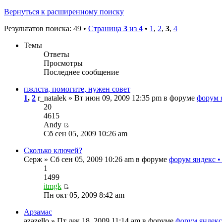
Вернуться к расширенному поиску
Результатов поиска: 49 •
Страница
3
из
4
•
1
,
2
,
3
,
4
Темы
Ответы
Просмотры
Последнее сообщение
пжлста, помогите, нужен совет
1
,
2
r_natalek » Вт июн 09, 2009 12:35 pm в форуме
форум 
20
4615
Andy
Сб сен 05, 2009 10:26 am
Сколько ключей?
Серж » Сб сен 05, 2009 10:26 am в форуме
форум яндекс •
1
1499
itmgk
Пн окт 05, 2009 8:42 am
Арзамас
azazello » Пт дек 18, 2009 11:14 am в форуме
форум яндекс