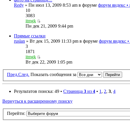
Redy
» Пн июл 13, 2009 8:53 am в форуме
форум яндекс •
10
3083
itmgk
Пн дек 21, 2009 9:44 pm
Прямые ссылки
ruslan
» Вт дек 15, 2009 11:33 pm в форуме
форум яндекс •
3
1871
itmgk
Вт дек 22, 2009 1:05 pm
Пред.
След.
Показать сообщения за
Результатов поиска: 49 •
Страница
3
из
4
•
1
,
2
,
3
,
4
Вернуться к расширенному поиску
Перейти: