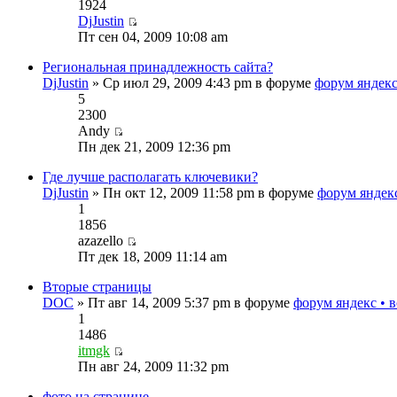
1924
DjJustin
Пт сен 04, 2009 10:08 am
Региональная принадлежность сайта?
DjJustin
» Ср июл 29, 2009 4:43 pm в форуме
форум яндекс
5
2300
Andy
Пн дек 21, 2009 12:36 pm
Где лучше располагать ключевики?
DjJustin
» Пн окт 12, 2009 11:58 pm в форуме
форум яндек
1
1856
azazello
Пт дек 18, 2009 11:14 am
Вторые страницы
DOC
» Пт авг 14, 2009 5:37 pm в форуме
форум яндекс • 
1
1486
itmgk
Пн авг 24, 2009 11:32 pm
фото на странице...