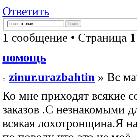
Ответить
1 сообщение • Страница
1
помощь
zinur.urazbahtin
» Вс ма
Ко мне приходят всякие с
заказов .С незнакомыми д
всякая лохотронщина.Я на
по поводу что это не моё..