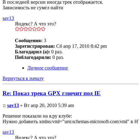
В последней версии иногда трек отображается.
Зависимость не сумел найти
sav13
Яндекс? А что это?
Сообщения:
3
Зарегистрирован:
Сб апр 17, 2010 8:42 pm
Благодарил (а):
0 раз.
Поблагодарили:
0 раз.
Личное сообщение
Вернуться к началу
Re: Показ трека GPX глючит под IE
sav13
» Вт апр 20, 2010 5:39 am
Решение показали на я.ру клубе:
Нужно добавить xmlns:vml="urn:schemas-microsoft-com:vml" в H
sav13
Яндекс? А что это?