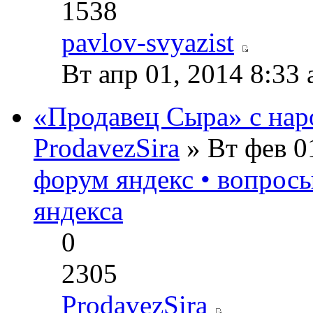
1538
pavlov-svyazist
Вт апр 01, 2014 8:33
«Продавец Сыра» с нар
ProdavezSira
» Вт фев 0
форум яндекс • вопрос
яндекса
0
2305
ProdavezSira