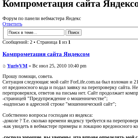
Компрометация сайта Яндекс
Форум по панели вебмастера Яндекс
Ответить
Сообщений: 2 • Страница
1
из
1
Компрометация сайта Яндексом
YuriyVM
» Вс июл 25, 2010 10:40 pm
Прошу помощи, совета.
Ситуация следующая: мой сайт ForLife.com.ua был взломан и 21
от вредоносного кода и подал заявку на перепроверку сайта. Не
перепроверялся, ответов на письма нет. Сайт продолжает компр
-страницей "Предупреждение о мошенничестве";
-надписью в адресной строке "мошеннический сайт";
Собственно вопросы господам из яндекса:
-доколе ? Т.е. сколько времени яндексу требуется на перепровер
-как увидеть в вебмастере примеры и локацию вредоносного ко
-господа хорошие, вы уверены, что вправе определять мой 