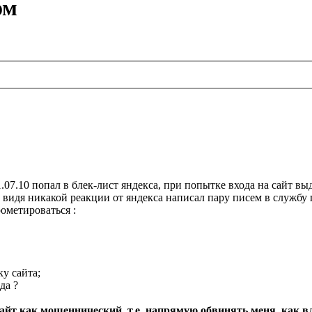
ом
.07.10 попал в блек-лист яндекса, при попытке входа на сайт вы
 видя никакой реакции от яндекса написал пару писем в службу п
ометироваться :
ку сайта;
да ?
сайт как мошеннический, т.е. напрямую обвинять меня, как 